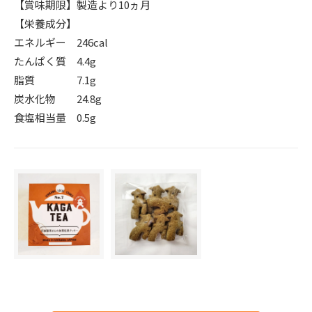
【賞味期限】製造より10ヵ月
【栄養成分】
エネルギー 246cal
たんぱく質 4.4g
脂質 7.1g
炭水化物 24.8g
食塩相当量 0.5g