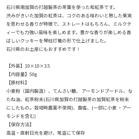
石川県南加賀の打越製茶の茶葉を使った和紅茶です。
渋みがきいた加賀の紅茶は、コクのある味わいと熟した果実
を思わせる香りが特徴で、ストレートはもちろん、ミルクテ
ィーでも力強い風味を楽しめます。豊かな香りが楽しめる香
ばしいクッキーを琴柱灯篭の形で仕上げました。
石川県のお土産にもおすすめです！
【外装】10×10×3.5
【内容量】50g
【原材料】
小麦粉（国内製造）、てんさい糖、 アーモンドプードル、な
たね油、紅茶粉末(石川県加賀の打越製茶の加賀紅茶を粉末
にしたもの。栽培時農薬不使用)、食塩、(一部に小麦 ・アー
モンドを含む)
【保存方法】
高温・直射日光を避け、常温にて保存